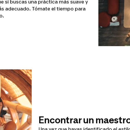
que si buscas una práctica más suave y
más adecuado. Tómate el tiempo para
o.
Encontrar un maestro
Una vez que hayas identificado el esti