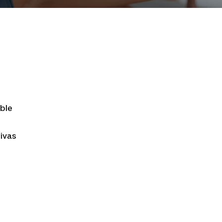
able
tivas