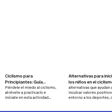
Ciclismo para
Alternativas para inic
Principiantes: Guía
los niños en el ciclis
Piérdele el miedo al ciclismo,
alternativas que ayudan 
completa para empezar a
atrévete a practicarlo e
inculcar valores positivo
rodar sin su
iníciate en esta actividad
entorno a los deportes, 
fácilmente siguiendo nuestros
fomenten buenas relaci
principales tips para estar
personales, compañeri