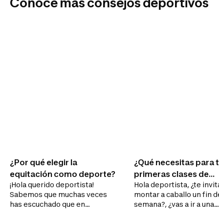
Conoce más consejos deportivos
¿Por qué elegir la
¿Qué necesitas para 
equitación como deporte?
primeras clases de
¡Hola querido deportista!
Hola deportista, ¿te invit
equitación?
Sabemos que muchas veces
montar a caballo un fin d
has escuchado que en
semana?, ¿vas a ir a una
equitación todo el ejercicio lo
cabalgatas? conoce qué