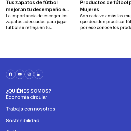
Tus zapatos de fútbol
Productos de fútbol 
mejoran tu desempeño en
Mujeres
La importancia de escoger los
Son cada vez más las mu
la cancha
zapatos adecuados para jugar
que deciden practicar fú
futbol se refleja en tu
por eso conoce los prod
desempeño en la cancha. Por
necesario para su prácti
eso te voy a dar dos consejos
para que
¿QUIÉNES SOMOS?
Economía circular
Trabaja con nosotros
Sostenibilidad