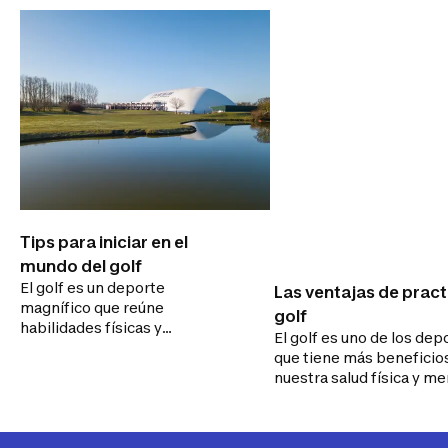
Tips para iniciar en el
mundo del golf
El golf es un deporte
Las ventajas de pract
magnífico que reúne
golf
habilidades físicas y
El golf es uno de los dep
cognitivas, en el que puedes
que tiene más beneficio
compartir con familiares y
nuestra salud física y me
amigos momentos
Por eso queremos que
agradables.
conozcas un poco más d
deporte