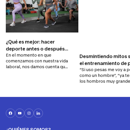
¿Qué es mejor: hacer
deporte antes o después
En el momento en que
de ir a trabajar?
Desmintiendo mitos 
comenzamos con nuestra vida
el entrenamiento de 
laboral, nos damos cuenta que
“Si uso pesas me voy a 
en mujeres
administrar el tiempo libre
como un hombre”, “ya t
suele ser complejo ya que
los hombros muy grande
muchos buscamos t
“cuando deje de hacer p
se va a convertir todo en
grasa".
¿QUIÉNES SOMOS?